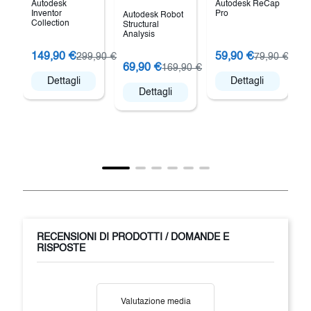
Autodesk
Autodesk ReCap
Inventor
Pro
Autodesk Robot
Collection
Structural
Analysis
149,90 €
59,90 €
299,90 €
79,90 €
V
69,90 €
169,90 €
Dettagli
Dettagli
Dettagli
RECENSIONI DI PRODOTTI / DOMANDE E
RISPOSTE
Valutazione media