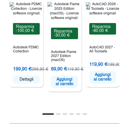
Risparmia
Risparmia
-100,00 €
-80,00 €
Risparmia
-30,00 €
Autodesk PDMC
AutoCAD 2027 -
Collection
All Toolsets
Autodesk Flame
2027 Edition
(macOS)
119,90 €
199,90 €
199,90 €
89,90 €
299,90 €
119,90 €
Aggiungi
C
Dettagli
Aggiungi
al carrello
al carrello