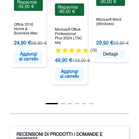
-30,00 €
Risparmia
-35,00 €
Risparmia
-80,00 €
Microsoft Word
(Windows)
Office 2016
Home &
Microsoft Office
Business Mac
Professional
Plus 2024 LTSC
M
24,90 €
key
29,90 €
59,90 €
59,90 €
S
(78)
P
Aggiungi
Dettagli
al carrello
49,90 €
129,90 €
Aggiungi
al carrello
RECENSIONI DI PRODOTTI / DOMANDE E