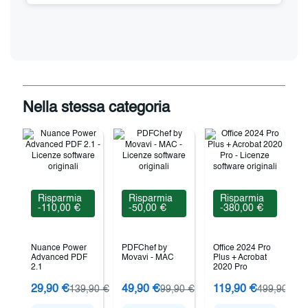
Nella stessa categoria
Risparmia
Risparmia
Risparmia
-110,00 €
-50,00 €
-380,00 €
Nuance Power
PDFChef by
Office 2024 Pro
Advanced PDF
Movavi - MAC
Plus + Acrobat
2.1
2020 Pro
A
29,90 €
49,90 €
119,90 €
139,90 €
99,90 €
499,90 €
O
P