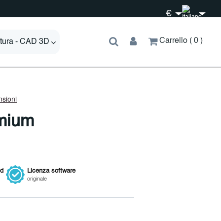
€
Carrello
0
ttura - CAD 3D
mium
ed
Licenza
software
originale