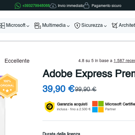
Invio immediato
+393279948068
Pagamento sicuro
Microsoft
Multimedia
Sicurezza
Archite
Adobe Express Pre
39,90 €
99,90 €
Garanzia acquisti
Microsoft
Certifi
inclusa - fino a 2.500 €
Partner
Durata della licenza