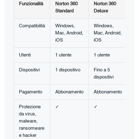
Funzionalità
Norton 360
Norton 360
Nor
Standard
Deluxe
Pr
Compatibilità
Windows,
Windows,
Wi
Mac, Android,
Mac, Android,
Mac
iOS
iOS
iO
Utenti
1 utente
1 utente
1 u
Dispositivi
1 dispositivo
Fino a 5
Fin
dispositivi
dis
Pagamento
Abbonamento
Abbonamento
Ab
Protezione
✓
✓
✓
da virus,
malware,
ransomware
e hacker