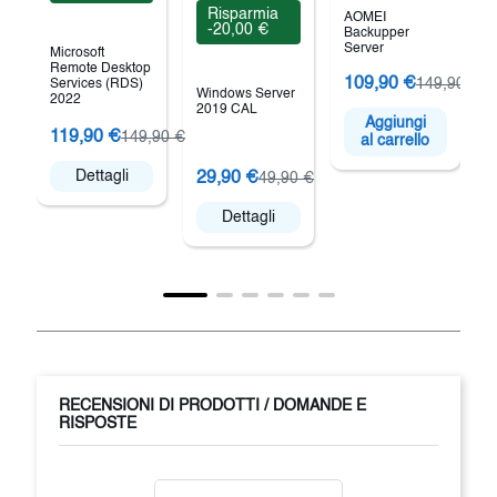
Risparmia
AOMEI
-20,00 €
Backupper
Server
Microsoft
Remote Desktop
109,90 €
149,90 €
Services (RDS)
Windows Server
2022
2019 CAL
Aggiungi
E
119,90 €
149,90 €
al carrello
P
a
Dettagli
29,90 €
49,90 €
Dettagli
RECENSIONI DI PRODOTTI / DOMANDE E
RISPOSTE