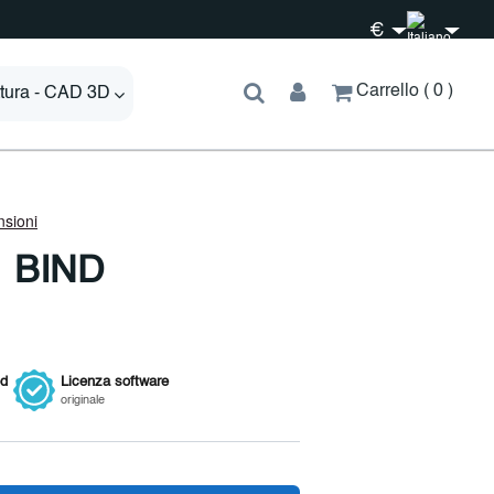
€
Carrello
0
ttura - CAD 3D
1 BIND
ed
Licenza
software
originale