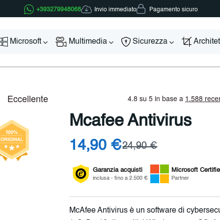
Invio immediato
+393279948068
Pagamento sicuro
Microsoft
Multimedia
Sicurezza
Archite
Mcafee Antivirus
14,90 €
24,90 €
Garanzia acquisti
Microsoft
Certifi
inclusa - fino a 2.500 €
Partner
McAfee Antivirus è un software di cybersecur