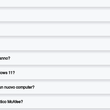
'anno?
dows 11?
 un nuovo computer?
atico McAfee?