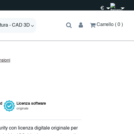
€
Carrello
0
ttura - CAD 3D
ed
Licenza
software
originale
ity con licenza digitale originale per