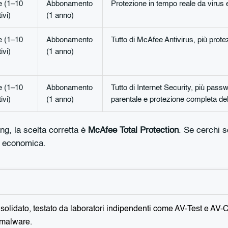
e (1–10
Abbonamento
Protezione in tempo reale da virus
ivi)
(1 anno)
e (1–10
Abbonamento
Tutto di McAfee Antivirus, più prote
ivi)
(1 anno)
e (1–10
Abbonamento
Tutto di Internet Security, più pass
ivi)
(1 anno)
parentale e protezione completa del
ing, la scelta corretta è
McAfee Total Protection
. Se cerchi s
ù economica.
solidato, testato da laboratori indipendenti come AV-Test e AV-
o malware.