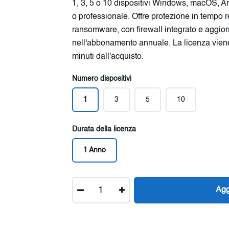
1, 3, 5 o 10 dispositivi Windows, macOS, A
o professionale. Offre protezione in tempo 
ransomware, con firewall integrato e aggior
nell'abbonamento annuale. La licenza vien
minuti dall'acquisto.
Numero dispositivi
1
3
5
10
Durata della licenza
1 Anno
Quantità
Agg