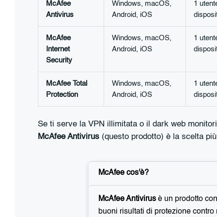
McAfee
Windows, macOS,
1 utent
Antivirus
Android, iOS
disposit
McAfee
Windows, macOS,
1 utent
Internet
Android, iOS
disposit
Security
McAfee Total
Windows, macOS,
1 utent
Protection
Android, iOS
disposit
Se ti serve la VPN illimitata o il dark web monitor
McAfee Antivirus
(questo prodotto) è la scelta pi
McAfee cos'è?
McAfee Antivirus
è un prodotto con
buoni risultati di protezione contr