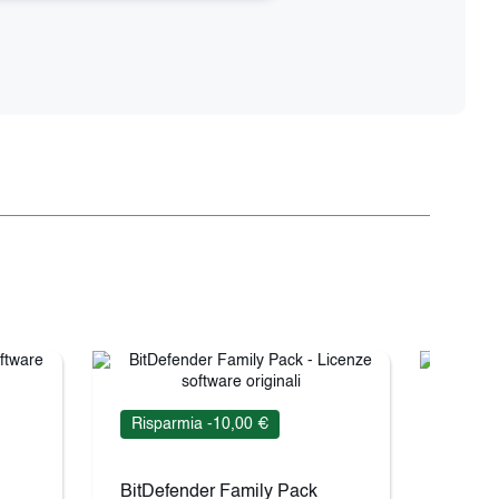
Risparmia -10,00 €
Rispa
BitDefender Family Pack
Kaspe