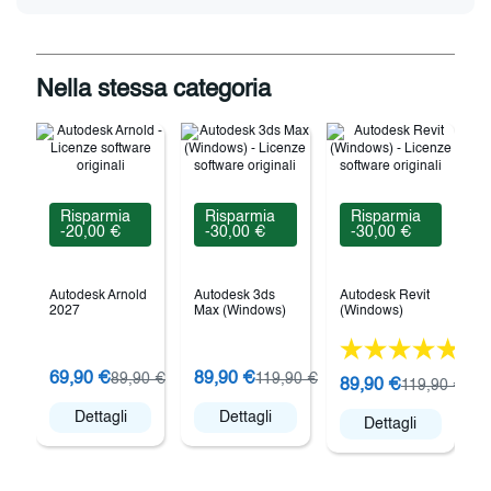
Nella stessa categoria
Risparmia
Risparmia
Risparmia
-20,00 €
-30,00 €
-30,00 €
Autodesk Arnold
Autodesk 3ds
Autodesk Revit
2027
Max (Windows)
(Windows)
(61)
69,90 €
89,90 €
89,90 €
119,90 €
89,90 €
119,90 €
E
Dettagli
Dettagli
Dettagli