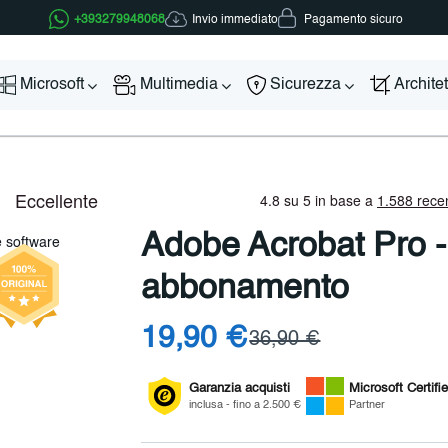
Invio immediato
+393279948068
Pagamento sicuro
Microsoft
Multimedia
Sicurezza
Archite
Adobe Acrobat Pro -
abbonamento
19,90 €
36,90 €
Garanzia acquisti
Microsoft
Certifi
inclusa - fino a 2.500 €
Partner