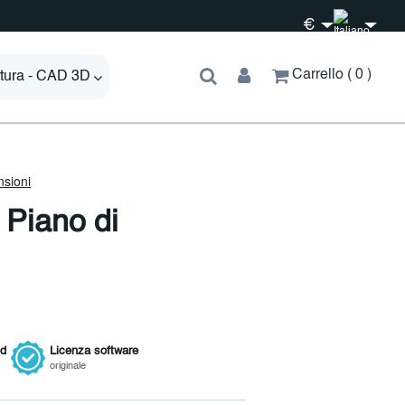
€
Carrello
0
ttura - CAD 3D
 Piano di
ed
Licenza
software
originale