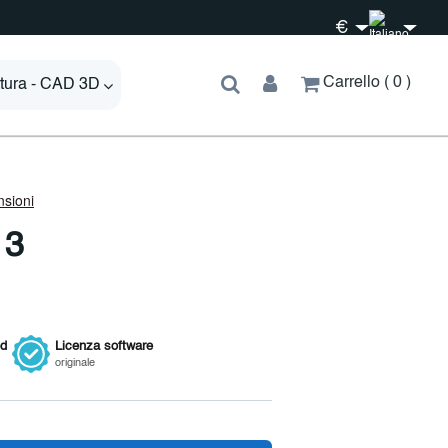
€
Carrello
0
ttura - CAD 3D
 3
ed
Licenza
software
originale