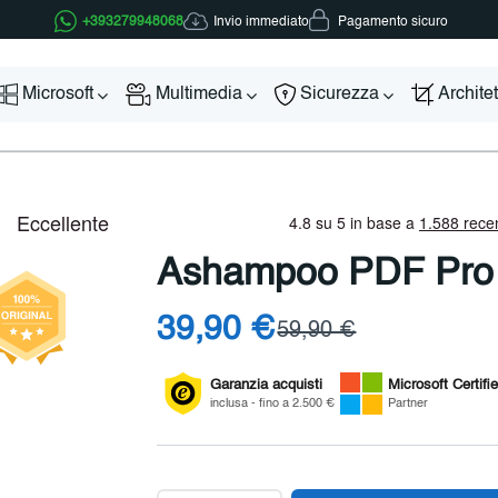
Invio immediato
+393279948068
Pagamento sicuro
Microsoft
Multimedia
Sicurezza
Archite
Ashampoo PDF Pro
39,90 €
59,90 €
Garanzia acquisti
Microsoft
Certifi
inclusa - fino a 2.500 €
Partner