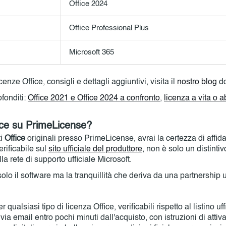
Office 2024
Office Professional Plus
Microsoft 365
nze Office, consigli e dettagli aggiuntivi, visita il
nostro blog
do
ofonditi:
Office 2021 e Office 2024 a confronto
,
licenza a vita o
ice su PrimeLicense?
ti
Office
originali presso PrimeLicense, avrai la certezza di affidar
rificabile sul
sito ufficiale del produttore
, non è solo un distinti
a rete di supporto ufficiale Microsoft.
o il software ma la tranquillità che deriva da una partnership uff
 qualsiasi tipo di licenza Office, verificabili rispetto al listino uf
 via email entro pochi minuti dall'acquisto, con istruzioni di att