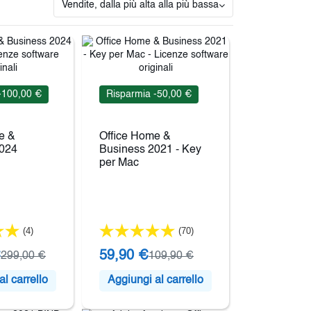
Vendite, dalla più alta alla più bassa
-100,00 €
Risparmia -50,00 €
e &
Office Home &
2024
Business 2021 - Key
per Mac
(4)
(70)
€
59,90 €
299,00 €
109,90 €
l carrello
Aggiungi al carrello