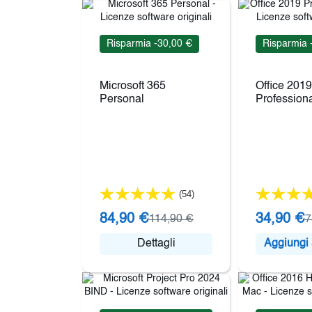
Risparmia -30,00 €
Risparmia 
Microsoft 365
Office 2019
Personal
Professiona
(54)
84,90 €
34,90 €
114,90 €
7
Dettagli
Aggiungi a