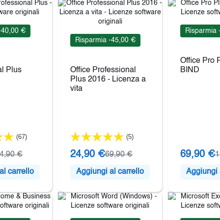
-40,00 €
Risparmia 
Risparmia -45,00 €
Office Pro 
l Plus
Office Professional
BIND
Plus 2016 - Licenza a
vita
(67)
(5)
24,90 €
69,90 €
4,90 €
69,90 €
1
l carrello
Aggiungi al carrello
Aggiungi a