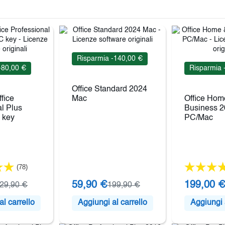
Risparmia -140,00 €
-80,00 €
Risparmia 
Office Standard 2024
ffice
Mac
Office Hom
l Plus
Business 
 key
PC/Mac
(78)
59,90 €
199,00 
29,90 €
199,90 €
l carrello
Aggiungi al carrello
Aggiungi a