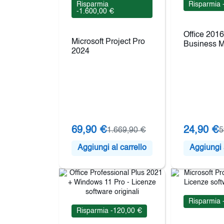
Risparmia
Risparmia 
-1.600,00 €
Office 201
Microsoft Project Pro
Business 
2024
69,90 €
24,90 €
1.669,90 €
5
Aggiungi al carrello
Aggiungi a
Risparmia 
Risparmia -120,00 €