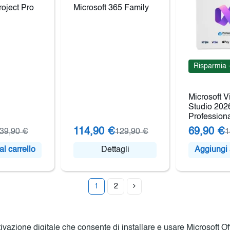
roject Pro
Microsoft 365 Family
Risparmia 
Microsoft V
Studio 202
Profession
114,90 €
69,90 €
39,90 €
129,90 €
1
l carrello
Dettagli
Aggiungi a
1
2
vazione digitale che consente di installare e usare Microsoft Of