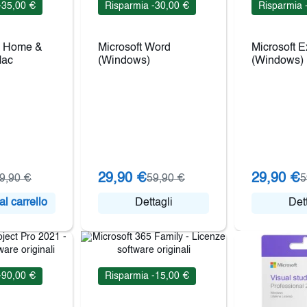
-35,00 €
Risparmia -30,00 €
Risparmia 
6 Home &
Microsoft Word
Microsoft E
Mac
(Windows)
(Windows)
29,90 €
29,90 €
9,90 €
59,90 €
5
l carrello
Dettagli
Dett
-90,00 €
Risparmia -15,00 €