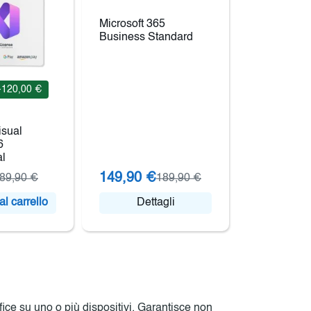
Microsoft 365
Business Standard
-120,00 €
isual
6
al
149,90 €
89,90 €
189,90 €
l carrello
Dettagli
fice su uno o più dispositivi. Garantisce non