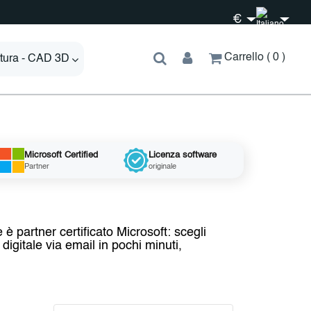
€
Carrello
0
ttura - CAD 3D
Microsoft
Certified
Licenza
software
Partner
originale
e è partner certificato Microsoft: scegli
igitale via email in pochi minuti,