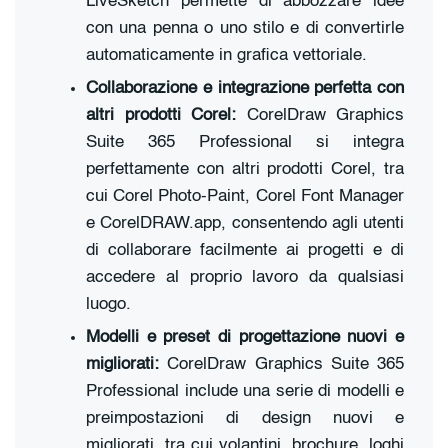
LiveSketch permette di abbozzare idee
con una penna o uno stilo e di convertirle
automaticamente in grafica vettoriale.
Collaborazione e integrazione perfetta con
altri prodotti Corel:
CorelDraw Graphics
Suite 365 Professional si integra
perfettamente con altri prodotti Corel, tra
cui Corel Photo-Paint, Corel Font Manager
e CorelDRAW.app, consentendo agli utenti
di collaborare facilmente ai progetti e di
accedere al proprio lavoro da qualsiasi
luogo.
Modelli e preset di progettazione nuovi e
migliorati:
CorelDraw Graphics Suite 365
Professional include una serie di modelli e
preimpostazioni di design nuovi e
migliorati, tra cui volantini, brochure, loghi