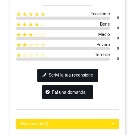
★★★★★
Eccellente
0
★★★★☆
Bene
0
★★★☆☆
Medio
0
★★☆☆☆
Povero
0
★☆☆☆☆
Terribile
0
Scrivi la tua recensione
Fai una domanda
Recensioni (0)