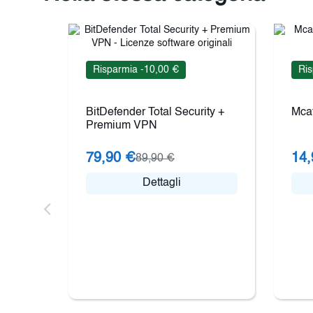
Risparmia -10,00 €
Ris
BitDefender Total Security +
Mcaf
Premium VPN
79,90 €
14,
89,90 €
Dettagli