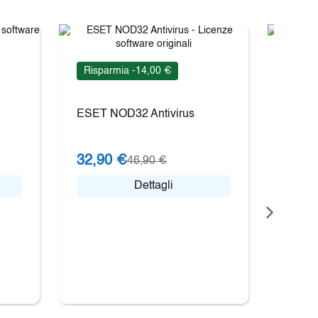
Risparmia -14,00 €
Rispa
ESET NOD32 Antivirus
Kaspe
32,90 €
21,9
46,90 €
Dettagli