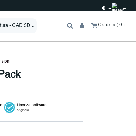
€
Carrello
0
ttura - CAD 3D
 Pack
ed
Licenza
software
originale