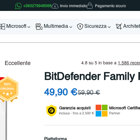
Invio immediato
+393279948068
Pagamento sicuro
Microsoft
Multimedia
Sicurezza
Archite
BitDefender Family
49,90 €
59,90 €
Garanzia acquisti
Microsoft
Certifi
inclusa - fino a 2.500 €
Partner
Piattaforma