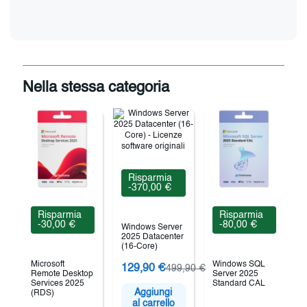
Nella stessa categoria
Risparmia
-370,00 €
Risparmia
Risparmia
-30,00 €
-80,00 €
Windows Server
2025 Datacenter
(16-Core)
Microsoft
Windows SQL
M
129,90 €
499,90 €
Remote Desktop
Server 2025
Services 2025
Standard CAL
S
Aggiungi
(RDS)
al carrello