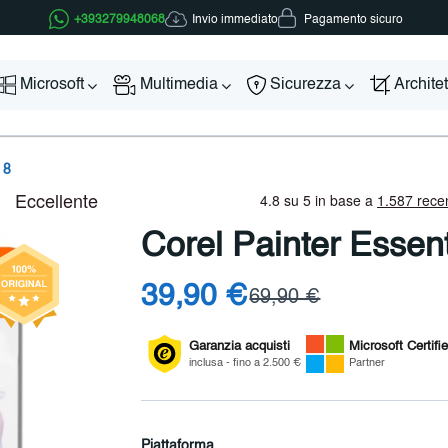
Invio immediato
+393279948068
Pagamento sicuro
Microsoft
Multimedia
Sicurezza
Archite
 8
Corel Painter Essent
39,90 €
69,90 €
Garanzia acquisti
Microsoft
Certifi
inclusa - fino a 2.500 €
Partner
Piattaforma