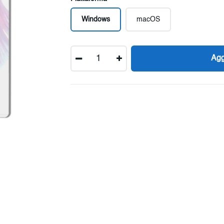
Windows
macOS
Quantità
Agg