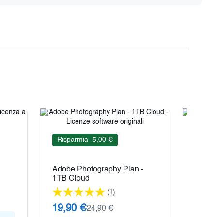
Risparmia -5,00 €
Rispa
Adobe Photography Plan -
Adobe 
1TB Cloud
Apps
(1)
19,90 €
39,9
24,90 €