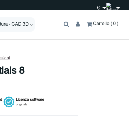
€
Carrello
0
ttura - CAD 3D
ials 8
ed
Licenza
software
originale