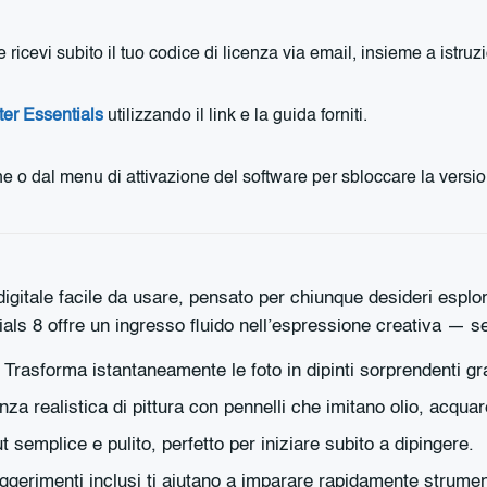
cevi subito il tuo codice di licenza via email, insieme a istruz
nter Essentials
utilizzando il link e la guida forniti.
zione o dal menu di attivazione del software per sbloccare la ve
digitale facile da usare, pensato per chiunque desideri esplor
ials 8 offre un ingresso fluido nell’espressione creativa — s
Trasforma istantaneamente le foto in dipinti sorprendenti gra
za realistica di pittura con pennelli che imitano olio, acquare
 semplice e pulito, perfetto per iniziare subito a dipingere.
ggerimenti inclusi ti aiutano a imparare rapidamente strumen