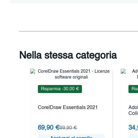
Nella stessa categoria
Risparmia -30,00 €
Ris
CorelDraw Essentials 2021
Ado
Coll
69,90 €
34,
99,90 €