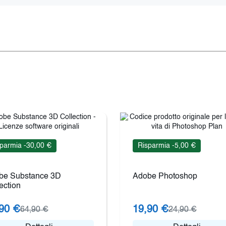
parmia -30,00 €
Risparmia -5,00 €
be Substance 3D
Adobe Photoshop
ection
90 €
19,90 €
64,90 €
24,90 €