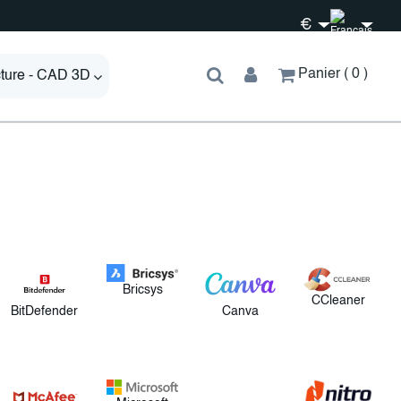
€
Panier
0
cture - CAD 3D
Bricsys
CCleaner
BitDefender
Canva