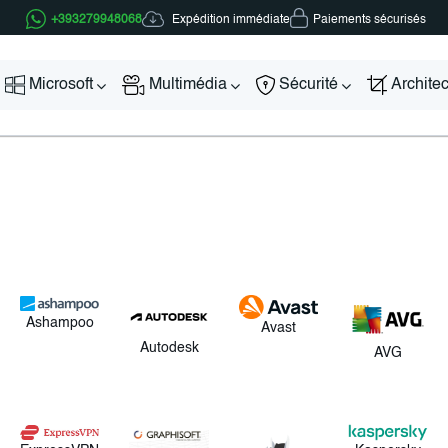
Expédition immédiate
+393279948068
Paiements sécurisés
Microsoft
Multimédia
Sécurité
Archite
Ashampoo
Avast
Autodesk
AVG