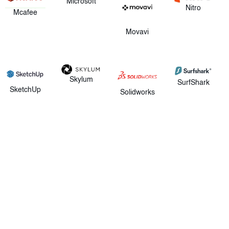
Microsoft
Nitro
Mcafee
Movavi
Skylum
SurfShark
SketchUp
Solidworks