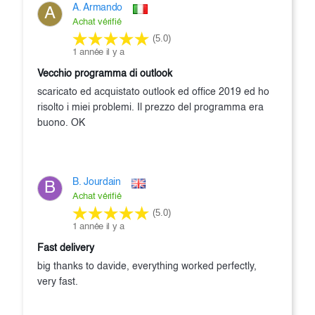
A. Armando
A
Achat vérifié
(5.0)
1 année il y a
Vecchio programma di outlook
scaricato ed acquistato outlook ed office 2019 ed ho
risolto i miei problemi. Il prezzo del programma era
buono. OK
B. Jourdain
B
Achat vérifié
(5.0)
1 année il y a
fast delivery
big thanks to davide, everything worked perfectly,
very fast.