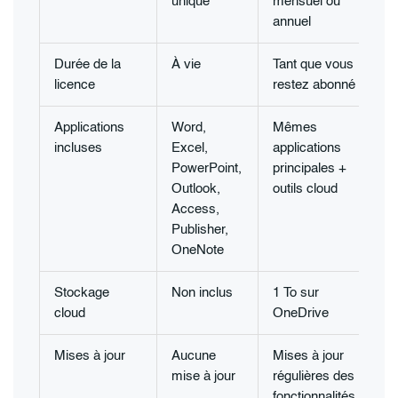
unique
mensuel ou
annuel
Durée de la
À vie
Tant que vous
licence
restez abonné
Applications
Word,
Mêmes
incluses
Excel,
applications
PowerPoint,
principales +
Outlook,
outils cloud
Access,
Publisher,
OneNote
Stockage
Non inclus
1 To sur
cloud
OneDrive
Mises à jour
Aucune
Mises à jour
mise à jour
régulières des
fonctionnalités