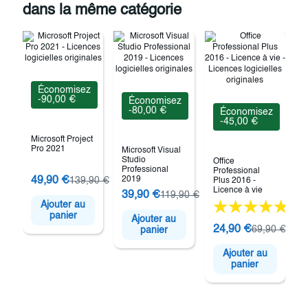
dans la même catégorie
Économisez
-90,00 €
Économisez
-80,00 €
Économisez
-45,00 €
Microsoft Project
Pro 2021
Microsoft Visual
Studio
Office
Professional
Professional
49,90 €
2019
139,90 €
Plus 2016 -
O
Licence à vie
39,90 €
119,90 €
Ajouter au
(5)
panier
Ajouter au
24,90 €
69,90 €
panier
Ajouter au
panier