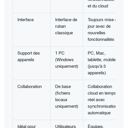
et du cloud
Interface
Interface de
Toujours mise à
ruban
jour avec de
classique
nouvelles
fonctionnalités
Support des
1 PC
PC, Mac,
appareils
(Windows
tablette, mobile
uniquement)
(jusqu'à 5
appareils)
Collaboration
De base
Collaboration
(fichiers
cloud en temps
locaux
réel avec
uniquement)
synchronisation
automatique
Idéal pour
Utilisateurs
Équipes,