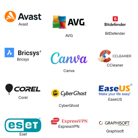
Avast
BitDefender
AVG
Bricsys
CCleaner
Canva
Corel
EaseUS
CyberGhost
ExpressVPN
Graphisoft
Eset