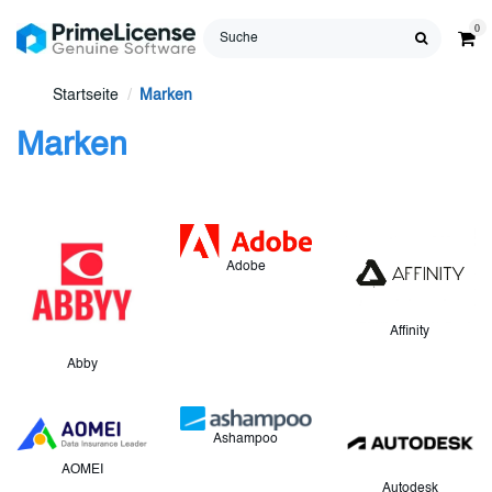
0
Startseite
Marken
Marken
Adobe
Affinity
Abby
Ashampoo
AOMEI
Autodesk