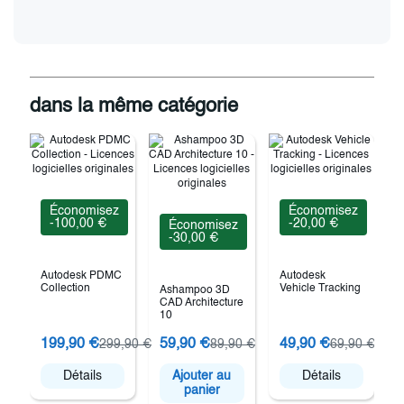
dans la même catégorie
Économisez
Économisez
-100,00 €
-20,00 €
Économisez
-30,00 €
Autodesk PDMC
Autodesk
Collection
Vehicle Tracking
Ashampoo 3D
CAD Architecture
10
199,90 €
59,90 €
49,90 €
299,90 €
89,90 €
69,90 €
E
Détails
Ajouter au
Détails
panier