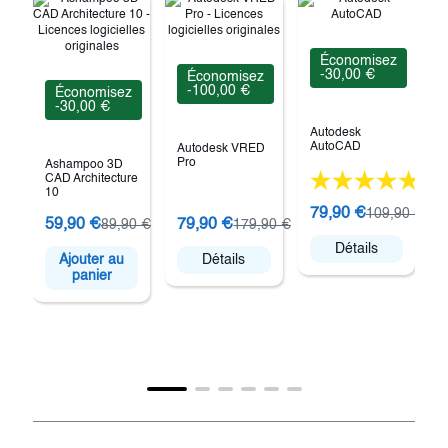
Économisez
-30,00 €
Économisez
-100,00 €
Économisez
-30,00 €
Autodesk
AutoCAD
Autodesk VRED
Pro
Ashampoo 3D
CAD Architecture
(76)
10
79,90 €
109,90 €
A
59,90 €
79,90 €
89,90 €
179,90 €
Détails
Ajouter au
Détails
panier