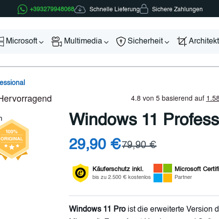
Schnelle Lieferung
+393279948068
Sichere Zahlungen
Microsoft
Multimedia
Sicherheit
Architek
essional
Windows 11 Profess
29,90 €
79,90 €
Käuferschutz inkl.
Microsoft
Certif
bis zu 2.500 € kostenlos
Partner
Windows 11 Pro
ist die erweiterte Version