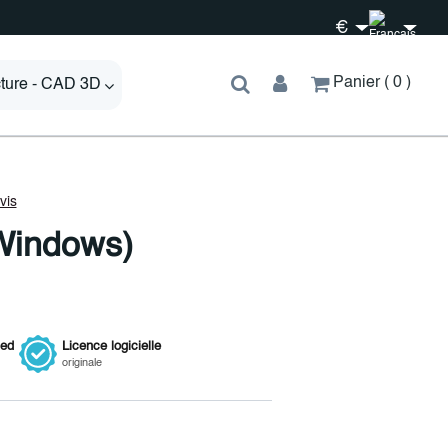
€
Panier
0
cture - CAD 3D
(Windows)
ied
Licence
logicielle
originale