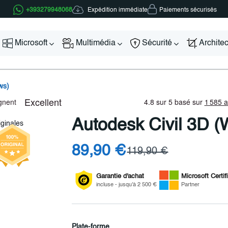
Expédition immédiate
+393279948068
Paiements sécurisés
Microsoft
Multimédia
Sécurité
Archite
ws)
Autodesk Civil 3D 
89,90 €
119,90 €
Garantie d'achat
Microsoft
Certif
incluse - jusqu'à 2 500 €
Partner
Plate-forme