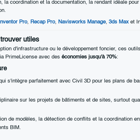
, la coordination et la documentation, la rendant idéale pour
on.
Inventor Pro
,
Recap Pro
,
Navisworks Manage
,
3ds Max
et In
rouver utiles
nception d'infrastructure ou le développement foncier, ces out
s via PrimeLicense avec des
économies jusqu'à 70%
:
ure
qui s'intègre parfaitement avec Civil 3D pour les plans de ba
iplinaire sur les projets de bâtiments et de sites, surtout qu
tion de modèles, la détection de conflits et la coordination e
ents BIM.