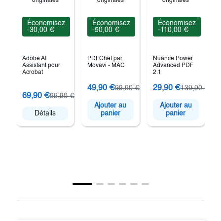
Économisez
Économisez
Économisez
-30,00 €
-50,00 €
-110,00 €
Adobe AI
PDFChef par
Nuance Power
Assistant pour
Movavi - MAC
Advanced PDF
Acrobat
2.1
49,90 €
29,90 €
99,90 €
139,90 €
P
69,90 €
99,90 €
Ajouter au
Ajouter au
Détails
panier
panier