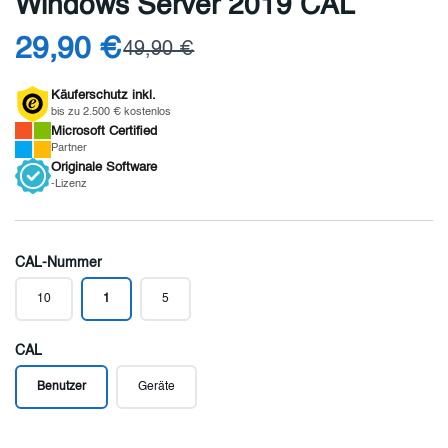
Windows Server 2019 CAL
29,90 €
49,90 €
Käuferschutz inkl.
bis zu 2.500 € kostenlos
Microsoft
Certified
Partner
Originale
Software
-Lizenz
CAL-Nummer
10
1
5
CAL
Benutzer
Geräte