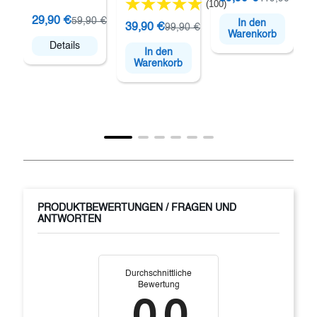
(100)
O
P
29,90 €
59,90 €
In den
P
39,90 €
99,90 €
Warenkorb
Details
In den
Warenkorb
PRODUKTBEWERTUNGEN / FRAGEN UND
ANTWORTEN
Durchschnittliche
Bewertung