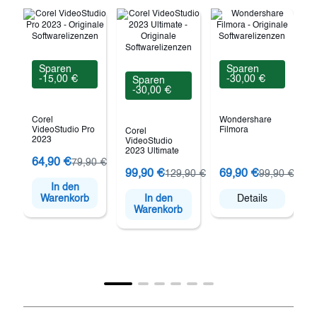
Sparen
Sparen
-15,00 €
-30,00 €
Sparen
-30,00 €
Corel
Wondershare
VideoStudio Pro
Filmora
Corel
2023
VideoStudio
2023 Ultimate
64,90 €
79,90 €
C
99,90 €
69,90 €
129,90 €
99,90 €
V
In den
Warenkorb
In den
Details
Warenkorb